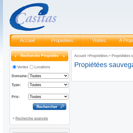
Recherche Propiétés
Accueil
>
Propriétées
>
Propriétées 
Propiétées sauveg
Ventes
Locations
Domaine:
Type:
Prix:
+
Recherche avancée