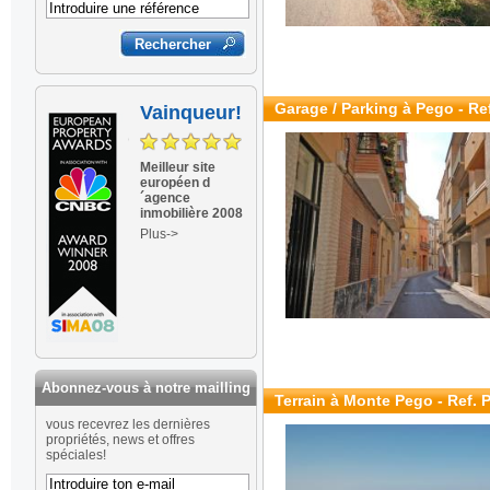
Garage / Parking à Pego - Re
Vainqueur!
Meilleur site
européen d
´agence
inmobilière 2008
Plus->
Abonnez-vous à notre mailling
Terrain à Monte Pego - Ref. 
vous recevrez les dernières
propriétés, news et offres
spéciales!